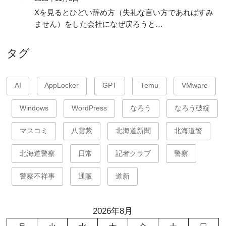
Xを見るとひどい辞め方（失礼な言い方であればすみ
ません）をした会社になぜ戻ろうと…
タグ
AI
AppLocker
GPT
Temu
VMware
Windows
WordPress
なろう
なろう破綻
マスコミ
八雲紫
北海道新聞
北海道警
北海道警察
日常
記者クラブ
警察
警察不祥事
通販
道新
2026年8月