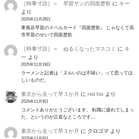
［時事寸語］＝ 早苗サンの四面楚歌
に
キー
より
2025年11月28日
東風谷早苗のスペルカード『四面楚歌』 じゃなくて高
市早苗のせいで四面楚歌
［時事寸語］＝ ぬるくなったマスコミ
に
キ
ー
より
2025年11月19日
ラーメンと記者は「ヌルいのは不味い」って思ってほ
しいものだ。
東京から去って早３か月
に
red fox
より
2025年11月9日
コメントありがとうございます。 転職に疲れてしまっ
た、というのが正直なところです…
東京から去って早３か月
に
クロゴマ
より
2025年11月8日