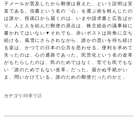
子メールが普及したから郵便は衰えた、という説明は安
直である。信書という名の「心」を運ぶ術を軽んじたの
は誰か。投函口から届くのは、いまや請求書と広告ばか
り。人と人を結んだ郵便の原点は、株主総会の議事録に
書かれてはいない▼それでも、赤いポストは街角に立ち
続ける。風雪にさらされながら、誰かの思いを待ち続け
る姿は、かつての日本の公共を思わせる。便利を求めて
失ったのは、心の通路であった。民営化という名の改革
がもたらしたのは、民のためではなく、官でも民でもな
い「誰のためでもない改革」だった。届かぬ手紙がい
ま、問いかけている。誰のための郵便だったのかと。
カテゴリ:
時事寸語