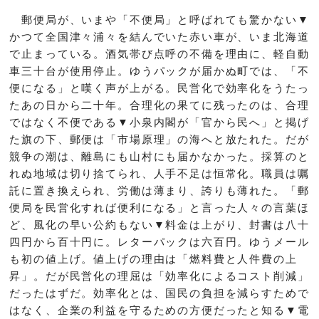
郵便局が、いまや「不便局」と呼ばれても驚かない▼
かつて全国津々浦々を結んでいた赤い車が、いま北海道
で止まっている。酒気帯び点呼の不備を理由に、軽自動
車三十台が使用停止。ゆうパックが届かぬ町では、「不
便になる」と嘆く声が上がる。民営化で効率化をうたっ
たあの日から二十年。合理化の果てに残ったのは、合理
ではなく不便である▼小泉内閣が「官から民へ」と掲げ
た旗の下、郵便は「市場原理」の海へと放たれた。だが
競争の潮は、離島にも山村にも届かなかった。採算のと
れぬ地域は切り捨てられ、人手不足は恒常化。職員は嘱
託に置き換えられ、労働は薄まり、誇りも薄れた。「郵
便局を民営化すれば便利になる」と言った人々の言葉ほ
ど、風化の早い公約もない▼料金は上がり、封書は八十
四円から百十円に。レターパックは六百円。ゆうメール
も初の値上げ。値上げの理由は「燃料費と人件費の上
昇」。だが民営化の理屈は「効率化によるコスト削減」
だったはずだ。効率化とは、国民の負担を減らすためで
はなく、企業の利益を守るための方便だったと知る▼電