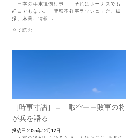
日本の年末恒例行事――それはボーナスでも
紅白でもない。「警察不祥事ラッシュ」だ。盗
撮、麻薬、情報...
全て読む
［時事寸語］＝ 暇空ーー敗軍の将
が兵を語る
投稿日
2025年12月12日
敗軍の将が兵を語るとき、人はそこに“敗北の