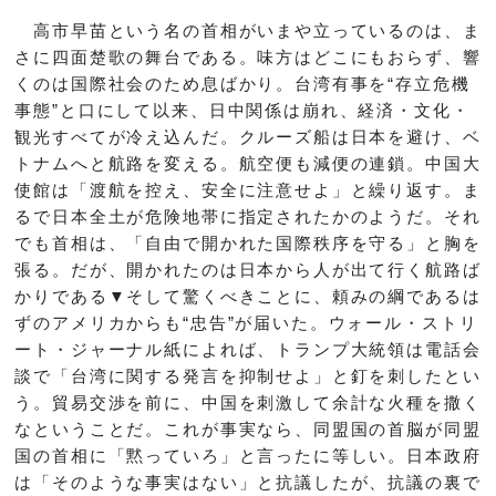
高市早苗という名の首相がいまや立っているのは、ま
さに四面楚歌の舞台である。味方はどこにもおらず、響
くのは国際社会のため息ばかり。台湾有事を“存立危機
事態”と口にして以来、日中関係は崩れ、経済・文化・
観光すべてが冷え込んだ。クルーズ船は日本を避け、ベ
トナムへと航路を変える。航空便も減便の連鎖。中国大
使館は「渡航を控え、安全に注意せよ」と繰り返す。ま
るで日本全土が危険地帯に指定されたかのようだ。それ
でも首相は、「自由で開かれた国際秩序を守る」と胸を
張る。だが、開かれたのは日本から人が出て行く航路ば
かりである▼そして驚くべきことに、頼みの綱であるは
ずのアメリカからも“忠告”が届いた。ウォール・ストリ
ート・ジャーナル紙によれば、トランプ大統領は電話会
談で「台湾に関する発言を抑制せよ」と釘を刺したとい
う。貿易交渉を前に、中国を刺激して余計な火種を撒く
なということだ。これが事実なら、同盟国の首脳が同盟
国の首相に「黙っていろ」と言ったに等しい。日本政府
は「そのような事実はない」と抗議したが、抗議の裏で