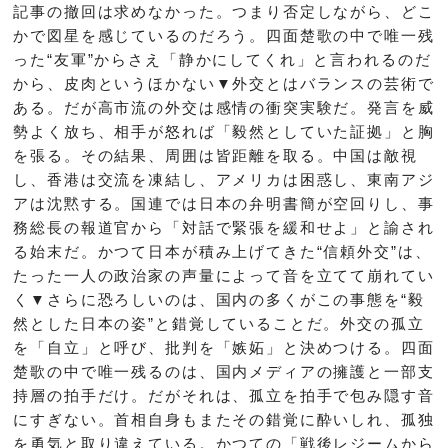
記事の撤回は求めなかった。つまり否定しながら、どこ
かで図星を感じているのだろう。四面楚歌の中で唯一残
った“友軍”からさえ「静かにしてくれ」と言われるのだ
から、皮肉というほかない▼外交とはバランスの芸術で
ある。だが高市流の外交は感情の衝突実験だ。発言を威
勢よく放ち、相手が怒れば「毅然としていた証拠」と胸
を張る。その結果、周囲は皆距離を取る。中国は敵視
し、香港は交流を凍結し、アメリカは困惑し、東南アジ
アは沈黙する。国連では日本の弁明書簡が空回りし、事
務総長の報道官から「対話で緊張を緩和せよ」と諭され
る始末だ。かつて日本が積み上げてきた“信頼外交”は、
たった一人の政治家の声量によって音を立てて崩れてい
く▼さらに恐ろしいのは、国内の多くがこの事態を“毅
然とした日本の姿”と錯覚していることだ。外交の孤立
を「自立」と呼び、批判を「嫉妬」と決めつける。四面
楚歌の中で唯一残るのは、国内メディアの擁護と一部支
持層の拍手だけ。だがそれは、孤立を拍手で包み隠す音
にすぎない。首相自身もまたその錯覚に酔いしれ、孤独
を勇気と取り違えている。かつての「戦後レジームから