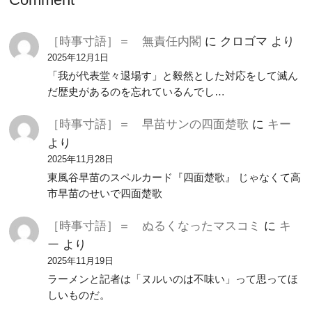
［時事寸語］＝ 無責任内閣
に
クロゴマ
より
2025年12月1日
「我が代表堂々退場す」と毅然とした対応をして滅ん
だ歴史があるのを忘れているんでし…
［時事寸語］＝ 早苗サンの四面楚歌
に
キー
より
2025年11月28日
東風谷早苗のスペルカード『四面楚歌』 じゃなくて高
市早苗のせいで四面楚歌
［時事寸語］＝ ぬるくなったマスコミ
に
キ
ー
より
2025年11月19日
ラーメンと記者は「ヌルいのは不味い」って思ってほ
しいものだ。