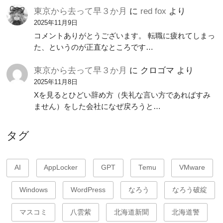
東京から去って早３か月
に
red fox
より
2025年11月9日
コメントありがとうございます。 転職に疲れてしまっ
た、というのが正直なところです…
東京から去って早３か月
に
クロゴマ
より
2025年11月8日
Xを見るとひどい辞め方（失礼な言い方であればすみ
ません）をした会社になぜ戻ろうと…
タグ
AI
AppLocker
GPT
Temu
VMware
Windows
WordPress
なろう
なろう破綻
マスコミ
八雲紫
北海道新聞
北海道警