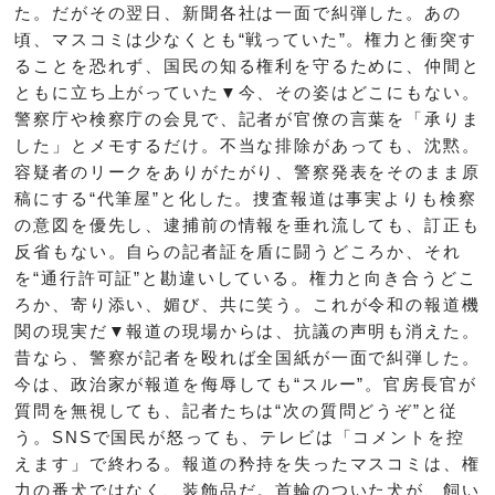
た。だがその翌日、新聞各社は一面で糾弾した。あの
頃、マスコミは少なくとも“戦っていた”。権力と衝突す
ることを恐れず、国民の知る権利を守るために、仲間と
ともに立ち上がっていた▼今、その姿はどこにもない。
警察庁や検察庁の会見で、記者が官僚の言葉を「承りま
した」とメモするだけ。不当な排除があっても、沈黙。
容疑者のリークをありがたがり、警察発表をそのまま原
稿にする“代筆屋”と化した。捜査報道は事実よりも検察
の意図を優先し、逮捕前の情報を垂れ流しても、訂正も
反省もない。自らの記者証を盾に闘うどころか、それ
を“通行許可証”と勘違いしている。権力と向き合うどこ
ろか、寄り添い、媚び、共に笑う。これが令和の報道機
関の現実だ▼報道の現場からは、抗議の声明も消えた。
昔なら、警察が記者を殴れば全国紙が一面で糾弾した。
今は、政治家が報道を侮辱しても“スルー”。官房長官が
質問を無視しても、記者たちは“次の質問どうぞ”と従
う。SNSで国民が怒っても、テレビは「コメントを控
えます」で終わる。報道の矜持を失ったマスコミは、権
力の番犬ではなく、装飾品だ。首輪のついた犬が、飼い