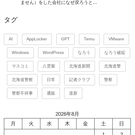
ません）をした会社になぜ戻ろうと…
タグ
AI
AppLocker
GPT
Temu
VMware
Windows
WordPress
なろう
なろう破綻
マスコミ
八雲紫
北海道新聞
北海道警
北海道警察
日常
記者クラブ
警察
警察不祥事
通販
道新
2026年8月
月
火
水
木
金
土
日
1
2