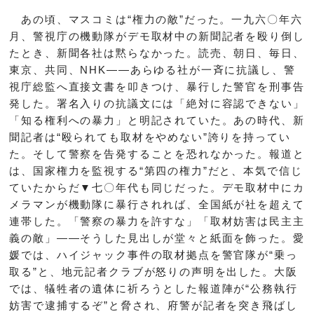
あの頃、マスコミは“権力の敵”だった。一九六〇年六
月、警視庁の機動隊がデモ取材中の新聞記者を殴り倒し
たとき、新聞各社は黙らなかった。読売、朝日、毎日、
東京、共同、NHK――あらゆる社が一斉に抗議し、警
視庁総監へ直接文書を叩きつけ、暴行した警官を刑事告
発した。署名入りの抗議文には「絶対に容認できない」
「知る権利への暴力」と明記されていた。あの時代、新
聞記者は“殴られても取材をやめない”誇りを持ってい
た。そして警察を告発することを恐れなかった。報道と
は、国家権力を監視する“第四の権力”だと、本気で信じ
ていたからだ▼七〇年代も同じだった。デモ取材中にカ
メラマンが機動隊に暴行されれば、全国紙が社を超えて
連帯した。「警察の暴力を許すな」「取材妨害は民主主
義の敵」――そうした見出しが堂々と紙面を飾った。愛
媛では、ハイジャック事件の取材拠点を警官隊が“乗っ
取る”と、地元記者クラブが怒りの声明を出した。大阪
では、犠牲者の遺体に祈ろうとした報道陣が“公務執行
妨害で逮捕するぞ”と脅され、府警が記者を突き飛ばし