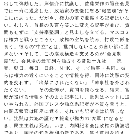
出して弾劾した。岸信介に抗議し、佐藤栄作の退任会見
では一斉に退席した。政治家の傲慢に怒る“報道魂”がそ
こにはあった。だが今、権力の前で退席する記者はいな
い。むしろ、首相の失言を笑いに変える記事が並び、質
問もせずに「支持率堅調」と見出しを立てる。マスコミ
は権力と戦うどころか、政権の空気を読み、忖度で飯を
食う。彼らの“中立”とは、批判しないことの言い訳に過
ぎない▼そして、この腐敗構造を支えるのが“会見制
度”だ。会見場の最前列を独占する常勤十九社――読
売、朝日、毎日、日経、NHK、そして時事・共同。彼
らは権力の近くにいることで情報を得、同時に沈黙の契
約を交わす。「出禁にされたくない」「幹事社を外され
たくない」――その恐怖が、質問を鈍らせる。結果、官
邸が投げる情報をそのまま記事にし、批判はネットに追
いやられる。外国プレスや独立系記者が本質を問うと、
内閣広報官は即座に遮る。それでも記者会は抗議しな
い。沈黙は共犯の証だ▼報道が権力の“友軍”になると
き、民主主義は死ぬ。いま、内閣記者会は政権の防波堤
であり、国民の知る権利の敵である。笑う首相を称え、