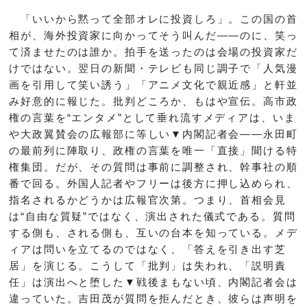
「いいから黙って全部オレに投資しろ」。この国の首
相が、海外投資家に向かってそう叫んだ――のに、笑っ
て済ませたのは誰か。拍手を送ったのは会場の投資家だ
けではない。翌日の新聞・テレビも同じ調子で「人気漫
画を引用して笑い誘う」「アニメ文化で親近感」と軒並
み好意的に報じた。批判どころか、もはや宣伝。高市政
権の言葉を“エンタメ”として垂れ流すメディアは、いま
や大政翼賛会の広報部に等しい▼内閣記者会――永田町
の最前列に陣取り、政権の言葉を唯一「直接」聞ける特
権集団。だが、その質問は事前に調整され、幹事社の順
番で回る。外国人記者やフリーは後方に押し込められ、
指名されるかどうかは広報官次第。つまり、首相会見
は“自由な質疑”ではなく、演出された儀式である。質問
する側も、される側も、互いの台本を知っている。メデ
ィアは問いを立てるのではなく、「答えを引き出す芝
居」を演じる。こうして「批判」は失われ、「説明責
任」は演出へと堕した▼戦後まもない頃、内閣記者会は
違っていた。吉田茂が質問を拒んだとき、彼らは声明を