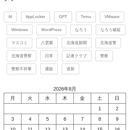
AI
AppLocker
GPT
Temu
VMware
Windows
WordPress
なろう
なろう破綻
マスコミ
八雲紫
北海道新聞
北海道警
北海道警察
日常
記者クラブ
警察
警察不祥事
通販
道新
2026年8月
月
火
水
木
金
土
日
1
2
3
4
5
6
7
8
9
10
11
12
13
14
15
16