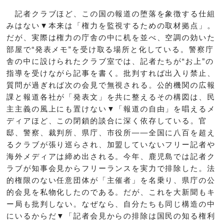
記者クラブほど、この国の報道の堕落を象徴する仕組
みはない▼本来は「権力を監視するための取材拠点」。
だが、実際は権力の庁舎の中に机を並べ、空調の効いた
部屋で“発表メモ”を受け取る場所と化している。警察庁
舎の中に設けられたクラブ室では、記者たちが“お上”の
指導を受けながら記事を書く。批判すれば出入り禁止、
質問が過ぎれば次の会見で無視される。公的機関の広報
課と報道各社が「発表文」を共に整えるその構図は、民
主主義の風上にも置けない▼「報道の自由」を唱えるメ
ディアほど、この閉鎖的談合に深く依存している。官
邸、警察、裁判所、県庁、市役所——全国に八百を超え
るクラブが張り巡らされ、加盟していないフリー記者や
海外メディアは締め出される。今年、鹿児島では記者ク
ラブが知事会見からフリーランスを実力で排除した。法
的権限のない任意団体が「主催者」を名乗り、県庁の公
的会見を私物化したのである。だが、これを大新聞もキ
ー局も批判しない。なぜなら、自分たちも同じ構造の中
にいるからだ▼「記者会見からの排除は国民の知る権利