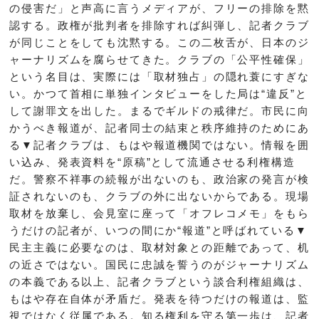
の侵害だ」と声高に言うメディアが、フリーの排除を黙
認する。政権が批判者を排除すれば糾弾し、記者クラブ
が同じことをしても沈黙する。この二枚舌が、日本のジ
ャーナリズムを腐らせてきた。クラブの「公平性確保」
という名目は、実際には「取材独占」の隠れ蓑にすぎな
い。かつて首相に単独インタビューをした局は“違反”と
して謝罪文を出した。まるでギルドの戒律だ。市民に向
かうべき報道が、記者同士の結束と秩序維持のためにあ
る▼記者クラブは、もはや報道機関ではない。情報を囲
い込み、発表資料を“原稿”として流通させる利権構造
だ。警察不祥事の続報が出ないのも、政治家の発言が検
証されないのも、クラブの外に出ないからである。現場
取材を放棄し、会見室に座って「オフレコメモ」をもら
うだけの記者が、いつの間にか“報道”と呼ばれている▼
民主主義に必要なのは、取材対象との距離であって、机
の近さではない。国民に忠誠を誓うのがジャーナリズム
の本義である以上、記者クラブという談合利権組織は、
もはや存在自体が矛盾だ。発表を待つだけの報道は、監
視ではなく従属である。知る権利を守る第一歩は、記者