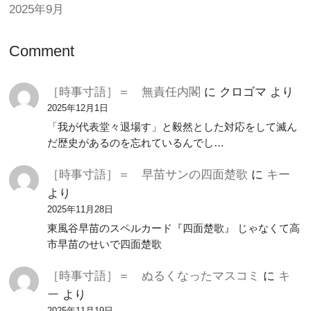
2025年9月
Comment
［時事寸語］＝ 無責任内閣
に
クロゴマ
より
2025年12月1日
「我が代表堂々退場す」と毅然とした対応をして滅ん
だ歴史があるのを忘れているんでし…
［時事寸語］＝ 早苗サンの四面楚歌
に
キー
より
2025年11月28日
東風谷早苗のスペルカード『四面楚歌』 じゃなくて高
市早苗のせいで四面楚歌
［時事寸語］＝ ぬるくなったマスコミ
に
キ
ー
より